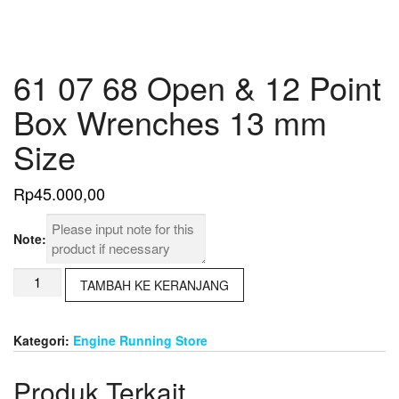
61 07 68 Open & 12 Point
Box Wrenches 13 mm
Size
Rp
45.000,00
Note:
Kuantitas
TAMBAH KE KERANJANG
61
07
68
Kategori:
Engine Running Store
Open
&
Produk Terkait
12